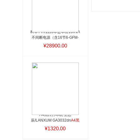
科华YTR1110单进单出10KVA
不间断电源（含16节6-GFM-
100-YT科华电池，12V-
¥28900.00
100AH，C16丰创电池柜1
个）
A4黑白打印机 立思
辰/LANXUM GA3032dn
A4黑
白打印机 立思辰/LANXUM 
¥1320.00
GA3032dn