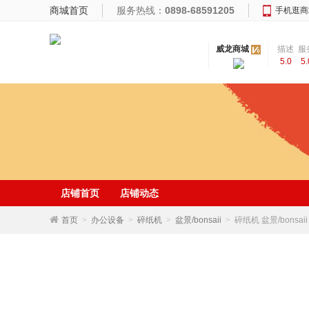
商城首页
服务热线：
0898-68591205
手机逛商
威龙商城
描述
服
5.0
5.
相符
态
店铺首页
店铺动态
首页
>
办公设备
>
碎纸机
>
盆景/bonsaii
>
碎纸机 盆景/bonsai