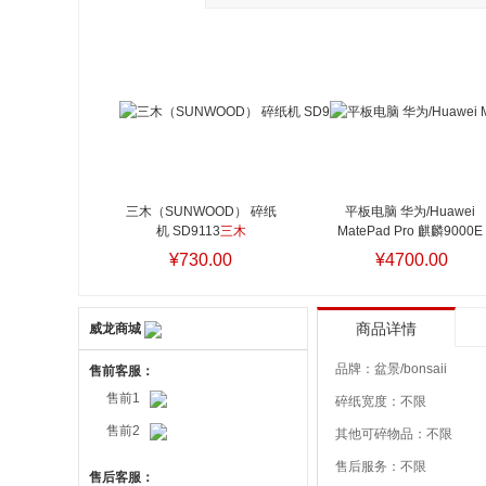
三木（SUNWOOD） 碎纸
平板电脑 华为/Huawei 
机 SD9113
三木
MatePad Pro 麒麟9000E 
（SUNWOOD） 碎纸机 
256GB 12.1英寸 黑色 
¥730.00
¥4700.00
SD9113
HarmonyOS 12GB
平板电脑
华为/Huawei MatePad Pro
麒麟9000E 256GB 12.1
威龙商城
寸 黑色 HarmonyOS 12G
商品详情
品牌：
盆景/bonsaii
售前客服：
售前1
碎纸宽度：
不限
售前2
其他可碎物品：
不限
售后服务：
不限
售后客服：