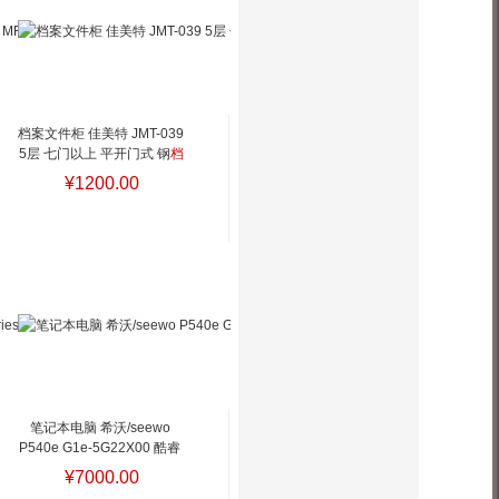
8580/B450主
板/4GB/256GB SSD/无光
驱/180W电源/PS2键盘/USB
鼠标/智能云教室
档案文件柜 佳美特 JMT-039 
5层 七门以上 平开门式 钢
档
案文件柜 佳美特 JMT-039 5
¥1200.00
层 七门以上 平开门式 钢
笔记本电脑 希沃/seewo 
P540e G1e-5G22X00 酷睿 
I5-13420H 14 集成显卡 共
¥7000.00
享内存 512GB Windows 11 