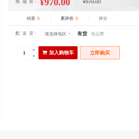
¥970.00
商 城 价：
¥970.00
销量
0
累评价
0
评分
配 送 至：
有货
请选择地区
免运费
加入购物车
立即购买