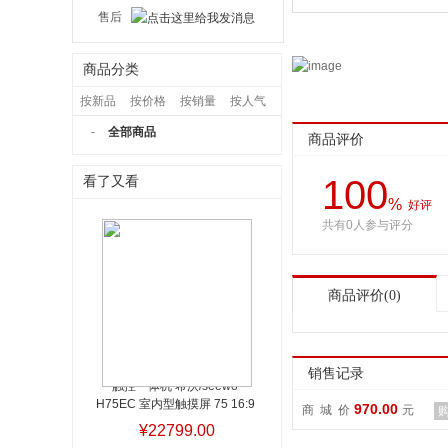
售后
商品分类
按新品
按价格
按销量
按人气
-
全部商品
商品评价
100
看了又看
%
好评
共有0人参与评分
商品评价(0)
销售记录
触控一体机 希沃/seewo 
H75EC 室内型触摸屏 75 16:9 
970.00
商 城 价
元
128g 4G 红
触控一体机 希
¥22799.00
沃/seewo H75EC 室内型触摸