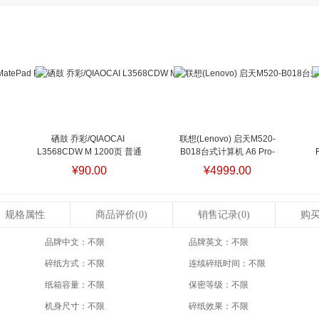
硒鼓 乔彩/QIAOCAI 
联想(Lenovo) 启天M520-
L3568CDW M 1200页 普通
B018台式计算机 A6 Pro-
装 通用耗材 红色
硒鼓 乔
8580/B450主
¥90.00
¥4999.00
 
彩/QIAOCAI L3568CDW M 
板/4GB/256GB SSD/无光
 
1200页 普通装 通用耗材 红
驱/180W电源/PS2键盘/USB
英
色
鼠标/智能云教室
联想
规格属性
商品评价
(0)
销售记录
(0)
购
B
(Lenovo) 启天M520-B018
台式计算机 A6 Pro-
8580/B450主
品牌中文：
不限
品牌英文：
不限
板/4GB/256GB SSD/无光
碎纸方式：
不限
连续碎纸时间：
不限
驱/180W电源/PS2键盘/USB
鼠标/智能云教室
纸箱容量：
不限
保密等级：
不限
机身尺寸：
不限
碎纸效果：
不限