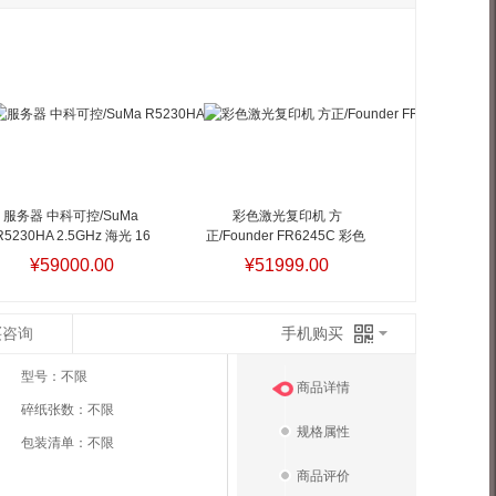
服务器 中科可控/SuMa 
彩色激光复印机 方
R5230HA 2.5GHz 海光 16
正/Founder FR6245C 彩色 
核 DDR4 机架式服务器 
双纸盒
彩色激光复印机 方
¥59000.00
¥51999.00
Linux
正/Founder FR6245C 彩色 
双纸盒
买咨询
手机购买
型号：
不限
商品详情
碎纸张数：
不限
规格属性
包装清单：
不限
商品评价